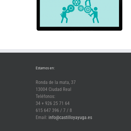
Estamos en:
Ronda de la mata, 37
13004 Ciudad Real
Teléfonos:
34 + 926 25 71 64
615 647 396 / 7 / 8
Email:
info@castilloyayuga.es