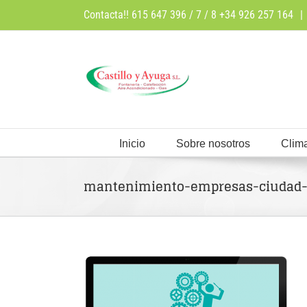
Saltar
Contacta!! 615 647 396 / 7 / 8 +34 926 257 164
|
al
contenido
Inicio
Sobre nosotros
Clima
mantenimiento-empresas-ciudad-