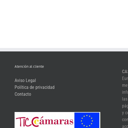
Atención al cliente
CA
Eur
Aviso Legal
mej
Política de privacidad
inf
Contacto
las
pág
y c
com
acc