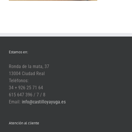
Estamos en:
Ronda de la mata, 37
13004 Ciudad Real
Teléfonos:
34 + 926 25 71 64
615 647 396 / 7 / 8
Email:
info@castilloyayuga.es
Atención al cliente