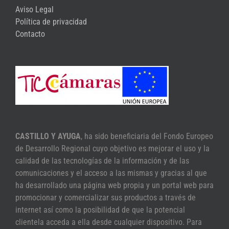
Aviso Legal
Política de privacidad
Contacto
CASTILLO Y AYUGA
, ha sido beneficiaria del Fondo Europeo
de Desarrollo Regional cuyo objetivo es mejorar el uso y la
calidad de las tecnologías de la información y de las
comunicaciones y el acceso a las mismas y gracias al que
ha desarrollado una página web propia y un portal web para
promocionar y comercializar sus productos a través de
internet así como la posibilidad de que la potencial
clientela acceda a ella desde cualquier dispositivo. Para