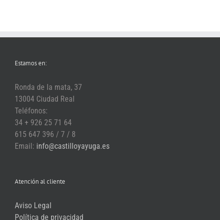
Estamos en:
Ronda de la mata, 37
13004 Ciudad Real
Teléfonos:
34 + 926 25 71 64
615 647 396 / 7 / 8
Email:
info@castilloyayuga.es
Atención al cliente
Aviso Legal
Política de privacidad