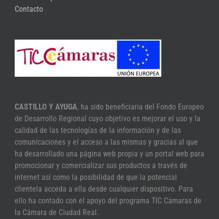
Contacto
CASTILLO Y AYUGA
, ha sido beneficiaria del Fondo Europeo
de Desarrollo Regional cuyo objetivo es mejorar el uso y la
calidad de las tecnologías de la información y de las
comunicaciones y el acceso a las mismas y gracias al que
ha desarrollado una página web propia y un portal web para
promocionar y comercializar sus productos a través de
internet así como la posibilidad de que la potencial
clientela acceda a ella desde cualquier dispositivo. Para
ello ha contado con el apoyo del programa TIC Cámaras de
la Cámara de Ciudad Real.