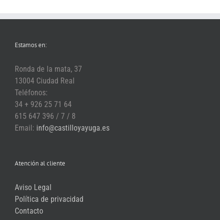
Estamos en:
Ronda de la mata, 37
13004 Ciudad Real
Teléfonos:
34 + 926 25 71 64
615 647 396 / 7 / 8
Email:
info@castilloyayuga.es
Atención al cliente
Aviso Legal
Política de privacidad
Contacto