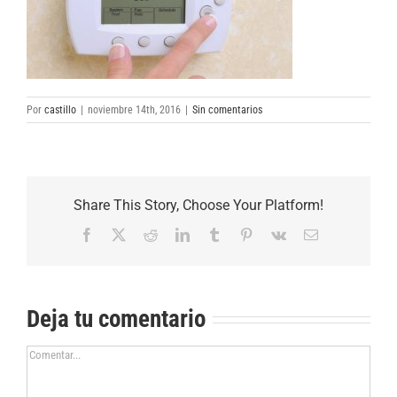
Por
castillo
|
noviembre 14th, 2016
|
Sin comentarios
Share This Story, Choose Your Platform!
Facebook
X
Reddit
LinkedIn
Tumblr
Pinterest
Vk
Correo
electrónico
Deja tu comentario
Comentar