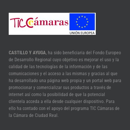
CASTILLO Y AYUGA
, ha sido beneficiaria del Fondo Europeo
de Desarrollo Regional cuyo objetivo es mejorar el uso y la
calidad de las tecnologías de la información y de las
comunicaciones y el acceso a las mismas y gracias al que
ha desarrollado una página web propia y un portal web para
promocionar y comercializar sus productos a través de
internet así como la posibilidad de que la potencial
clientela acceda a ella desde cualquier dispositivo. Para
ello ha contado con el apoyo del programa TIC Cámaras de
la Cámara de Ciudad Real.